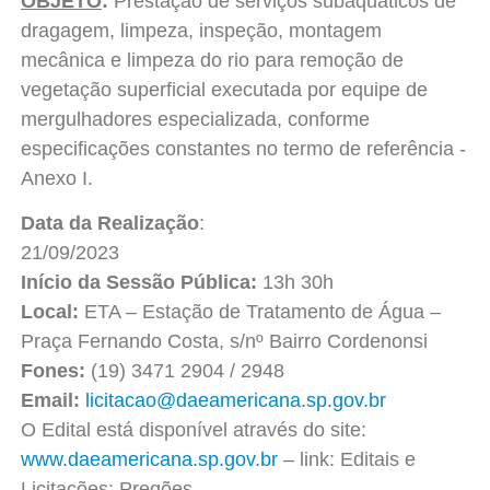
OBJETO
:
Prestação de serviços subaquáticos de
dragagem, limpeza, inspeção, montagem
mecânica e limpeza do rio para remoção de
vegetação superficial executada por equipe de
mergulhadores especializada, conforme
especificações constantes no termo de referência -
Anexo I.
Data da Realização
:
21/09/20
Início da Sessão Pública:
13h 30h
Local:
ETA – Estação de Tratamento de Água –
Praça Fernando Costa, s/nº Bairro Cordenonsi
Fones:
(19) 3471 2904 / 2948
Email:
licitacao@daeamericana.sp.gov.br
O Edital está disponível através do site:
www.daeamericana.sp.gov.br
– link: Editais e
Licitações: Pregões.