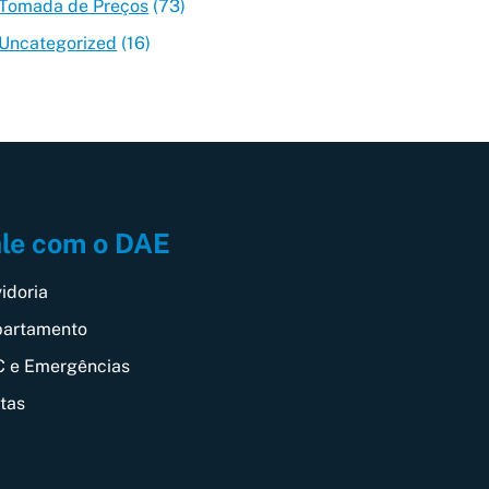
Tomada de Preços
(73)
Uncategorized
(16)
le com o DAE
idoria
artamento
 e Emergências
itas