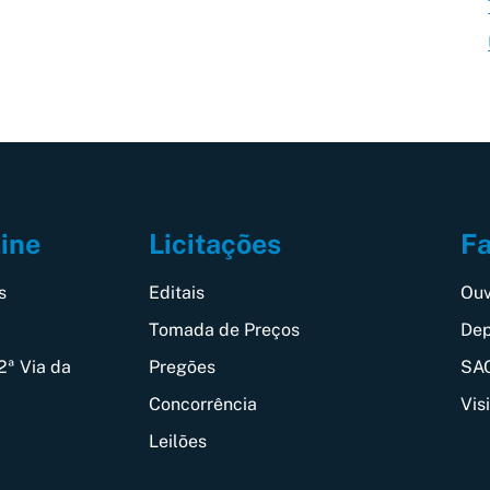
Fa
line
Licitações
Ouv
s
Editais
Dep
Tomada de Preços
SAC
2ª Via da
Pregões
Vis
Concorrência
Leilões