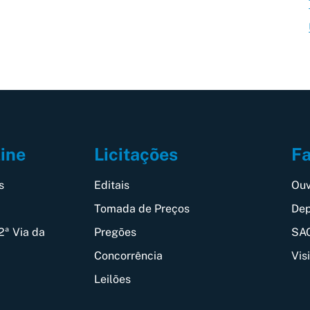
Fa
line
Licitações
Ouv
s
Editais
Dep
Tomada de Preços
SAC
2ª Via da
Pregões
Vis
Concorrência
Leilões