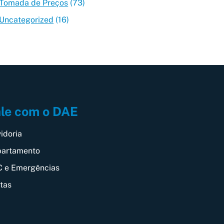
Tomada de Preços
(73)
Uncategorized
(16)
le com o DAE
idoria
artamento
 e Emergências
itas