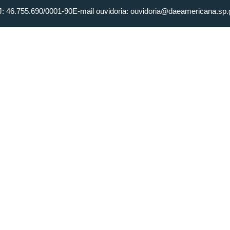
: 46.755.690/0001-90
E-mail ouvidoria: ouvidoria@daeamericana.sp.