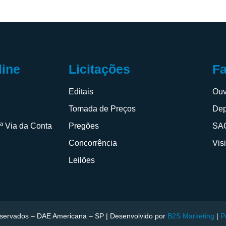
F
line
Licitações
Ouv
s
Editais
Dep
Tomada de Preços
SAC
2ª Via da Conta
Pregões
Vis
Concorrência
Leilões
reservados – DAE Americana – SP | Desenvolvido por
B2S Marketing
|
P