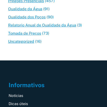
Pregões Presenciais
(457)
Qualidade da Água
(91)
Qualidade dos Poços
(90)
Relatorio Anual de Qualidade da Água
(3)
Tomada de Preços
(73)
Uncategorized
(16)
Informativos
Notícias
Dicas úteis