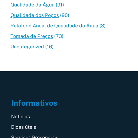
Qualidade da Água
(91)
Qualidade dos Poços
(90)
Relatorio Anual de Qualidade da Água
(3)
Tomada de Preços
(73)
Uncategorized
(16)
Informativos
Notícias
Dicas úteis
Serviços Presenciais