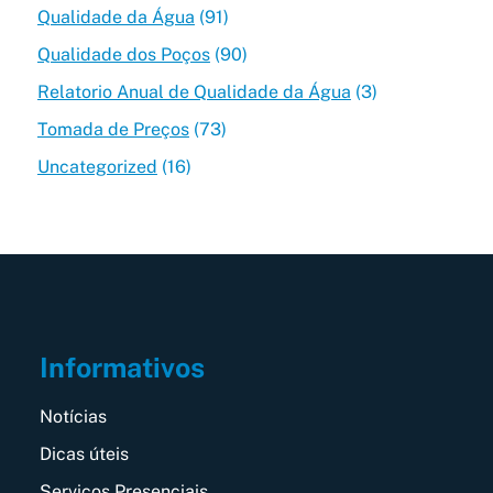
Qualidade da Água
(91)
Qualidade dos Poços
(90)
Relatorio Anual de Qualidade da Água
(3)
Tomada de Preços
(73)
Uncategorized
(16)
Informativos
Notícias
Dicas úteis
Serviços Presenciais