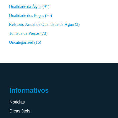
Qualidade da Água
(91)
Qualidade dos Poços
(90)
Relatorio Anual de Qualidade da Água
(3)
Tomada de Preços
(73)
Uncategorized
(16)
Informativos
Notícias
Dicas úteis