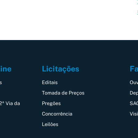
Fa
line
Licitações
Ouv
s
Editais
Dep
Tomada de Preços
SAC
2ª Via da
Pregões
Vis
Concorrência
Leilões