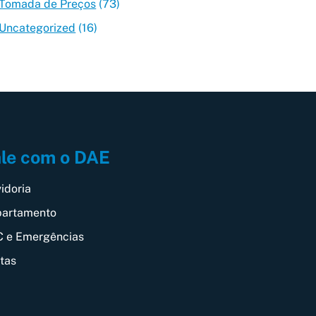
Tomada de Preços
(73)
Uncategorized
(16)
le com o DAE
idoria
artamento
 e Emergências
itas