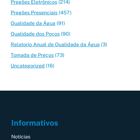
Pregões Eletrônicos
(214)
Pregões Presenciais
(457)
Qualidade da Água
(91)
Qualidade dos Poços
(90)
Relatorio Anual de Qualidade da Água
(3)
Tomada de Preços
(73)
Uncategorized
(16)
Informativos
Notícias