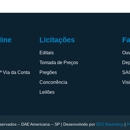
F
line
Licitações
Ouv
s
Editais
Dep
Tomada de Preços
SAC
2ª Via da Conta
Pregões
Vis
Concorrência
Leilões
reservados – DAE Americana – SP | Desenvolvido por
B2S Marketing
|
P