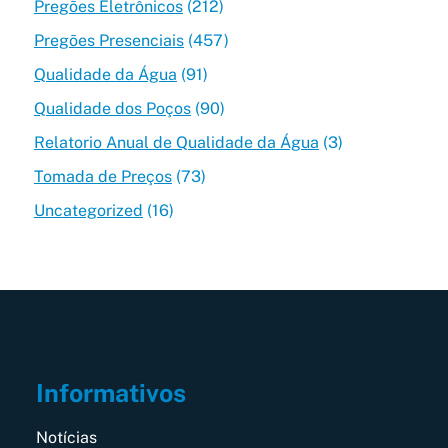
Pregões Eletrônicos
(212)
Pregões Presenciais
(457)
Qualidade da Água
(91)
Qualidade dos Poços
(90)
Relatorio Anual de Qualidade da Água
(3)
Tomada de Preços
(73)
Uncategorized
(16)
Informativos
Notícias