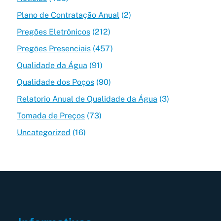
Plano de Contratação Anual
(2)
Pregões Eletrônicos
(212)
Pregões Presenciais
(457)
Qualidade da Água
(91)
Qualidade dos Poços
(90)
Relatorio Anual de Qualidade da Água
(3)
Tomada de Preços
(73)
Uncategorized
(16)