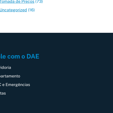
Tomada de Preços
(73)
Uncategorized
(16)
le com o DAE
idoria
artamento
 e Emergências
itas