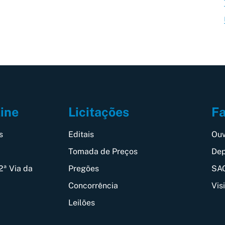
Fa
line
Licitações
Ouv
s
Editais
Dep
Tomada de Preços
SAC
2ª Via da
Pregões
Vis
Concorrência
Leilões