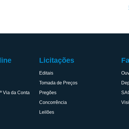
F
line
Licitações
Ouv
s
Editais
Dep
Tomada de Preços
SAC
2ª Via da Conta
Pregões
Vis
Concorrência
Leilões