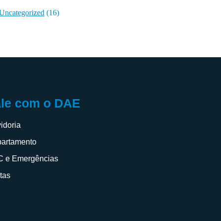
Uncategorized
(16)
ale com o DAE
idoria
artamento
 e Emergências
itas