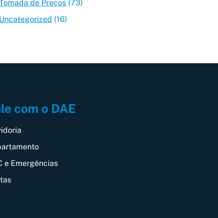
Tomada de Preços
(73)
Uncategorized
(16)
le com o DAE
idoria
artamento
 e Emergências
itas