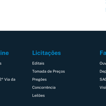
Fa
line
Licitações
Ouv
s
Editais
Dep
Tomada de Preços
SAC
2ª Via da
Pregões
Vis
Concorrência
Leilões