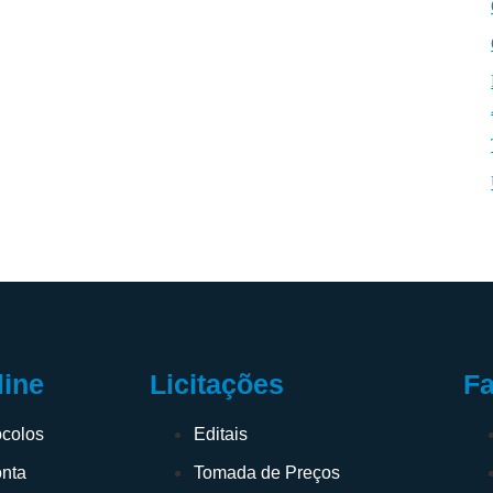
F
line
Licitações
ocolos
Editais
onta
Tomada de Preços