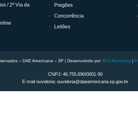
os / 2ª Via da
Pregões
Concorrência
nline
Leilões
reservados – DAE Americana – SP | Desenvolvido por
B2S Marketing
|
P
CNPJ: 46.755.690/0001-90
E-mail ouvidoria: ouvidoria@daeamericana.sp.gov.br