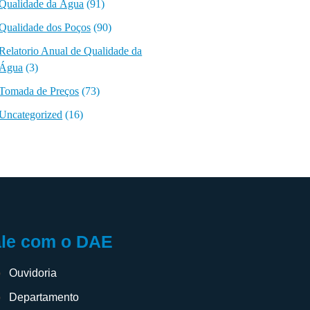
Qualidade da Água
(91)
Qualidade dos Poços
(90)
Relatorio Anual de Qualidade da
Água
(3)
Tomada de Preços
(73)
Uncategorized
(16)
ale com o DAE
Ouvidoria
Departamento