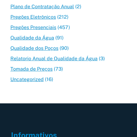
Plano de Contratação Anual
(2)
Pregões Eletrônicos
(212)
Pregões Presenciais
(457)
Qualidade da Água
(91)
Qualidade dos Poços
(90)
Relatorio Anual de Qualidade da Água
(3)
Tomada de Preços
(73)
Uncategorized
(16)
Informativos