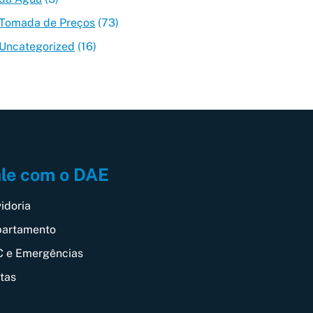
Tomada de Preços
(73)
Uncategorized
(16)
le com o DAE
idoria
artamento
 e Emergências
itas