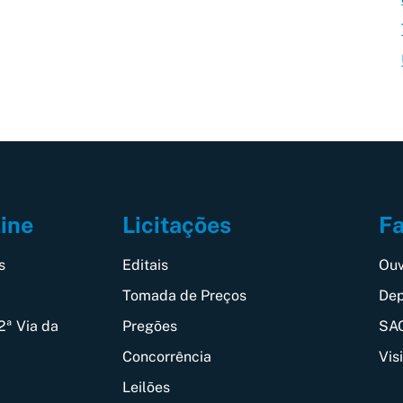
Fa
line
Licitações
Ouv
s
Editais
Dep
Tomada de Preços
SAC
2ª Via da
Pregões
Vis
Concorrência
Leilões