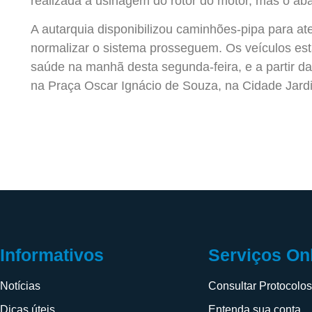
realizada a usinagem do rotor do motor, mas o ab
A autarquia disponibilizou caminhões-pipa para a
normalizar o sistema prosseguem. Os veículos est
saúde na manhã desta segunda-feira, e a partir da
na Praça Oscar Ignácio de Souza, na Cidade Jard
Informativos
Serviços On
Notícias
Consultar Protocolo
Dicas úteis
Entenda sua conta