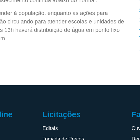
astecimento continua abaixo do normal.
tender à população, enquanto as ações para
ão circulando para atender escolas e unidades de
s 13h haverá distribuição de água em ponto fixo
im.
F
line
Licitações
Ouv
s
Editais
Dep
Tomada de Preços