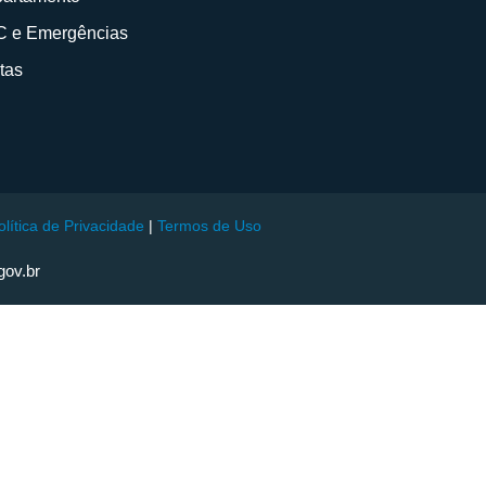
 e Emergências
itas
olítica de Privacidade
|
Termos de Uso
gov.br