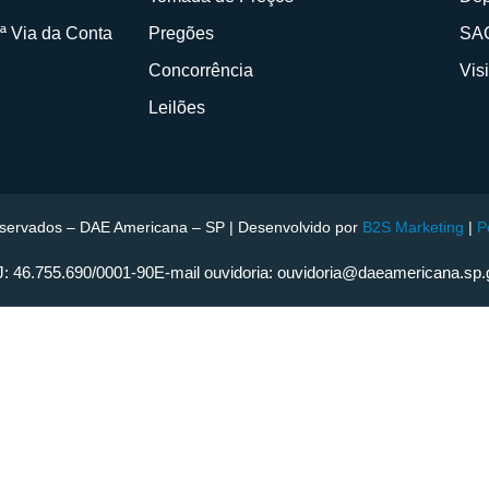
SAC
2ª Via da Conta
Pregões
Vis
Concorrência
Leilões
reservados – DAE Americana – SP | Desenvolvido por
B2S Marketing
|
P
: 46.755.690/0001-90
E-mail ouvidoria: ouvidoria@daeamericana.sp.