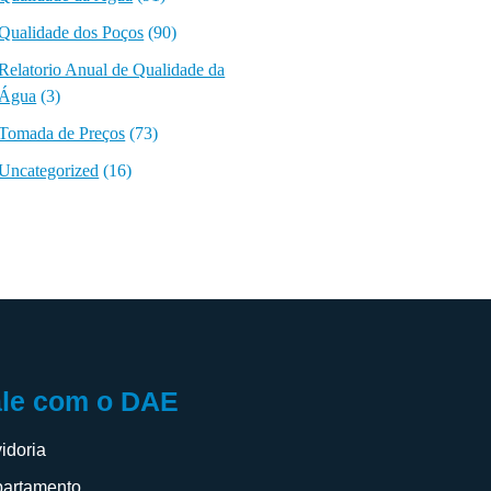
Qualidade dos Poços
(90)
Relatorio Anual de Qualidade da
Água
(3)
Tomada de Preços
(73)
Uncategorized
(16)
ale com o DAE
idoria
artamento