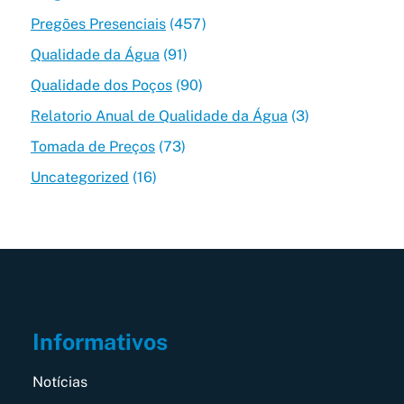
Pregões Presenciais
(457)
Qualidade da Água
(91)
Qualidade dos Poços
(90)
Relatorio Anual de Qualidade da Água
(3)
Tomada de Preços
(73)
Uncategorized
(16)
Informativos
Notícias