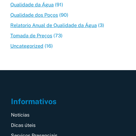
Qualidade da Água
(91)
Qualidade dos Poços
(90)
Relatorio Anual de Qualidade da Água
(3)
Tomada de Preços
(73)
Uncategorized
(16)
Informativos
Notícias
Dicas úteis
Serviços Presenciais