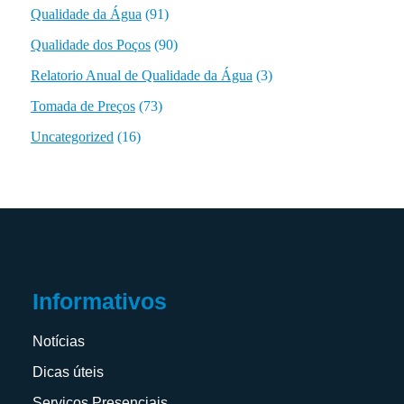
Qualidade da Água
(91)
Qualidade dos Poços
(90)
Relatorio Anual de Qualidade da Água
(3)
Tomada de Preços
(73)
Uncategorized
(16)
Informativos
Notícias
Dicas úteis
Serviços Presenciais