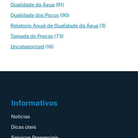
Qualidade da Água
(91)
Qualidade dos Poços
(90)
Relatorio Anual de Qualidade da Água
(3)
Tomada de Preços
(73)
Uncategorized
(16)
Informativos
Notícias
Dicas úteis
Serviços Presenciais