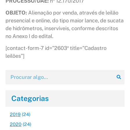
PROCESSO/DAE:
nº 12.170/2017
OBJETO:
Alienação por venda, através de leilão
presencial e online, do tipo maior lance, de sucata
de hidrômetros, inservíveis, conforme descritos
no Anexo I do edital.
[contact-form-7 id=”2603″ title=”Cadastro
leilões”]
Categorias
2019
(24)
2020
(24)