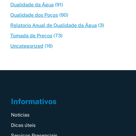
Qualidade da Água
(91)
Qualidade dos Poços
(90)
Relatorio Anual de Qualidade da Água
(3)
Tomada de Preços
(73)
Uncategorized
(16)
Informativos
Notícias
Dicas úteis
Serviços Presenciais