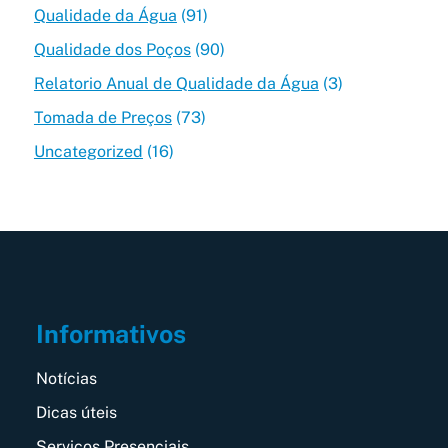
Qualidade da Água
(91)
Qualidade dos Poços
(90)
Relatorio Anual de Qualidade da Água
(3)
Tomada de Preços
(73)
Uncategorized
(16)
Informativos
Notícias
Dicas úteis
Serviços Presenciais