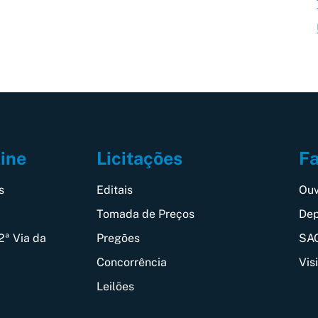
Fa
line
Licitações
Ouv
s
Editais
Dep
Tomada de Preços
SAC
2ª Via da
Pregões
Vis
Concorrência
Leilões