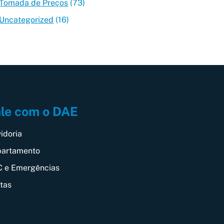
Tomada de Preços
(73)
Uncategorized
(16)
le com o DAE
idoria
artamento
 e Emergências
itas