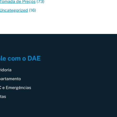
Tomada de Preços
(73)
Uncategorized
(16)
le com o DAE
idoria
artamento
 e Emergências
itas