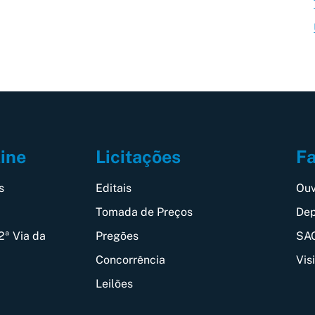
Fa
line
Licitações
Ouv
s
Editais
Dep
Tomada de Preços
SAC
2ª Via da
Pregões
Vis
Concorrência
Leilões