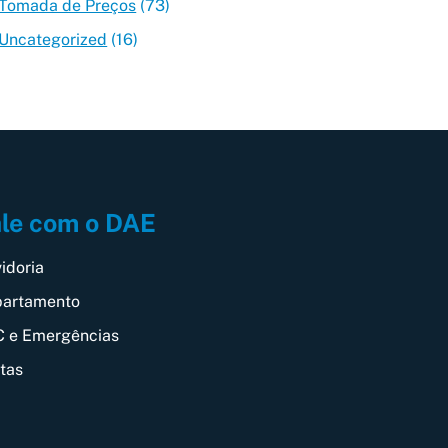
Tomada de Preços
(73)
Uncategorized
(16)
le com o DAE
idoria
artamento
 e Emergências
itas