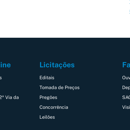
Fa
line
Licitações
Ouv
s
Editais
Dep
Tomada de Preços
SAC
2ª Via da
Pregões
Vis
Concorrência
Leilões