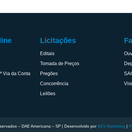
F
line
Licitações
Ouv
s
Editais
Dep
Tomada de Preços
SAC
2ª Via da Conta
Pregões
Vis
Concorrência
Leilões
reservados – DAE Americana – SP | Desenvolvido por
B2S Marketing
|
P