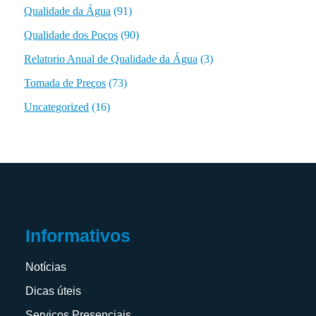
Qualidade da Água
(91)
Qualidade dos Poços
(90)
Relatorio Anual de Qualidade da Água
(3)
Tomada de Preços
(73)
Uncategorized
(16)
Informativos
Notícias
Dicas úteis
Serviços Presenciais