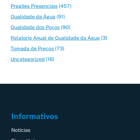
Pregões Presenciais
(457)
Qualidade da Água
(91)
Qualidade dos Poços
(90)
Relatorio Anual de Qualidade da Água
(3)
Tomada de Preços
(73)
Uncategorized
(16)
Informativos
Notícias