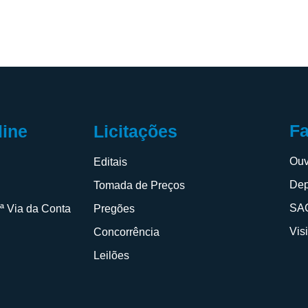
F
line
Licitações
Ouv
s
Editais
Dep
Tomada de Preços
SAC
2ª Via da Conta
Pregões
Vis
Concorrência
Leilões