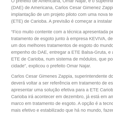
O prefeito de Americana, Omar Najar, e o superi
(DAE) de Americana, Carlos Cesar Gimenez Zappi
implantação de um projeto piloto com uma nova t
(ETE) de Carioba. A previsão é começar a instalar
“Fico muito contente com a técnica apresentada p
tratamento de esgoto junto à empresa KEVIVA, de
um dos melhores tratamentos de esgoto do mundo
empenho do DAE, entregar a ETE Balsa-Gruta, e a
ETE de Carioba, num sistema de módulos, que po
cidade”, explicou o prefeito Omar Najar.
Carlos Cesar Gimenes Zappia, superintendente d
deverá voltar a ser referência em tratamento de e
apresentar uma solução efetiva para a ETE Cariob
Carioba irá acontecer em dezembro, já está em a
marco em tratamento de esgoto. A opção é a tecnol
mais efetivo e estabilizado que há no mundo, faze