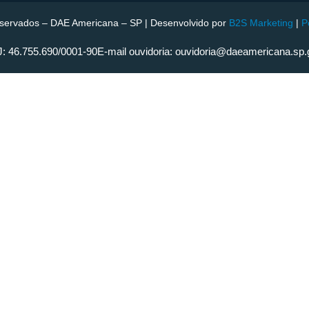
reservados – DAE Americana – SP | Desenvolvido por
B2S Marketing
|
P
: 46.755.690/0001-90
E-mail ouvidoria: ouvidoria@daeamericana.sp.