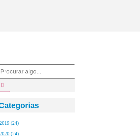
Categorias
2019
(24)
2020
(24)