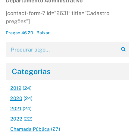
Departamento Administrativo
[contact-form-7 id=”2631″ title=”Cadastro
pregões”]
Pregao 46.20
Baixar
Categorias
2019
(24)
2020
(24)
2021
(24)
2022
(22)
Chamada Pública
(27)