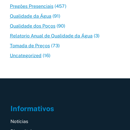
Pregões Presenciais
(457)
Qualidade da Água
(91)
Qualidade dos Poços
(90)
Relatorio Anual de Qualidade da Água
(3)
Tomada de Preços
(73)
Uncategorized
(16)
Informativos
Notícias