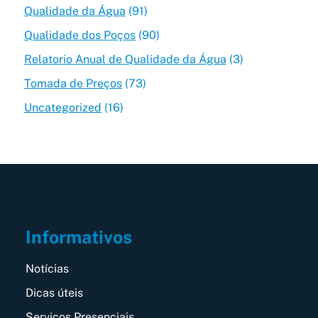
Qualidade da Água
(91)
Qualidade dos Poços
(90)
Relatorio Anual de Qualidade da Água
(3)
Tomada de Preços
(73)
Uncategorized
(16)
Informativos
Notícias
Dicas úteis
Serviços Presenciais