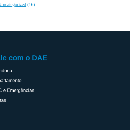
Uncategorized
(16)
ale com o DAE
idoria
artamento
 e Emergências
itas