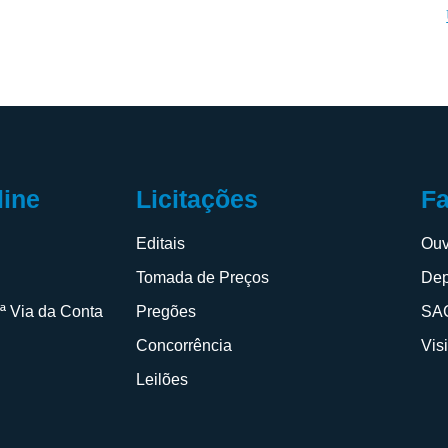
F
line
Licitações
Ouv
s
Editais
Dep
Tomada de Preços
SAC
2ª Via da Conta
Pregões
Vis
Concorrência
Leilões