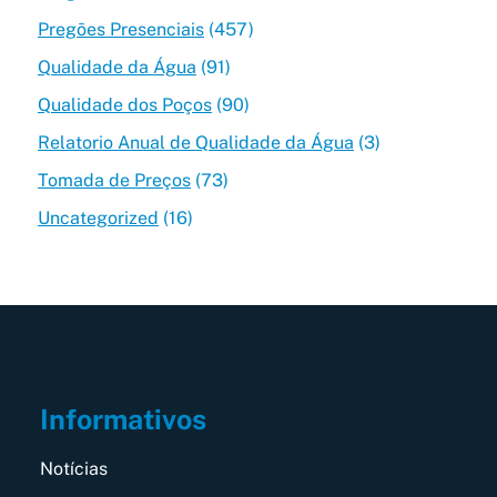
Pregões Presenciais
(457)
Qualidade da Água
(91)
Qualidade dos Poços
(90)
Relatorio Anual de Qualidade da Água
(3)
Tomada de Preços
(73)
Uncategorized
(16)
Informativos
Notícias