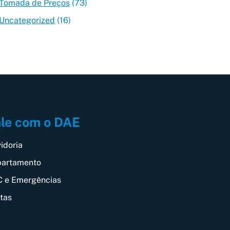
Tomada de Preços
(73)
Uncategorized
(16)
le com o DAE
idoria
artamento
 e Emergências
itas