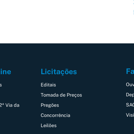
Fa
line
Licitações
Ouv
s
Editais
Dep
Tomada de Preços
SAC
2ª Via da
Pregões
Vis
Concorrência
Leilões